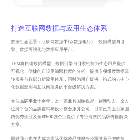
打造互联网数据与应用生态体系
数据生态愿景：互联网数据中枢(数据银行)、 数据模型与引
擎、数据可视化与数据应用平台。
TEM将自建数据模型、数据引擎与引索机制为生态用户提供
可视化、便捷的自设更细颗粒度的分析、提供专项维度数据流
转服务与数据分析应用体系，同时为用户提供一站式的去中心
化数据应用与互联网服务的平台级解决方案。
专注品牌事业十余年，是一家兼具国际视野、创新动力、全方
位跨平台的品牌咨询与设计整合服务公司。目前已为上百家国
内优秀企业及全球500强企业提供了专业有效的品牌传播解决
方案。
同时我们也在为成为国际化优质品牌服务公司做着不懈的努