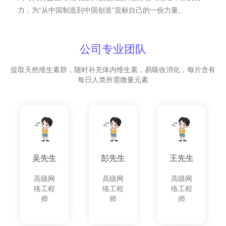
力，为“从中国制造到中国创造”贡献自己的一份力量。
公司专业团队
提取天然维生素群，随时补充体内维生素，易吸收消化，每片含有
每日人类所需微量元素
吴先生
彭先生
王先生
高级网
高级网
高级网
络工程
络工程
络工程
师
师
师