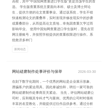
高校，其中“中国知网查重进口学生版”更是浩荡学生的首
选。 学生版查重系统主要面向本科、硕士及博士辩论
生，提供方便的论文查重事业。通过该系统，学生不错
快速检测论文的重叠率，实时发现并修改现实中的抄袭
或重叠部分，从而提高论文质地，幸免因查重欠亨过而
影响毕业。 使用中国知网查重进口学生版时，需先在官
网注册账号，并按照学校提供的查重权限进行操作。系
统救济多种门
新闻动态
网站磋磨制作处事评价与保举
2026-03-30
在刻下数字化期间，一个优秀的网站是企业展示形象、
诱骗客户的紧迫用具。因此泰诚怡和，聘任一家可靠的
网站磋磨制作处事商至关紧迫。 当先，评估网站磋磨公
司时，应和顺其专科才气与案例。优秀的公司时时领有
丰富的名堂教化，并能提供过往作品供参考。通过分析