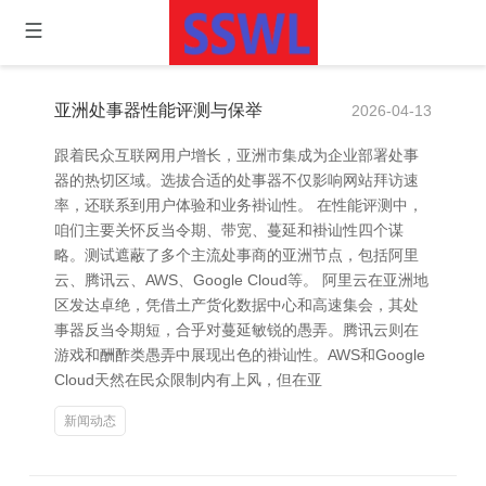
亚洲处事器性能评测与保举
2026-04-13
跟着民众互联网用户增长，亚洲市集成为企业部署处事
器的热切区域。选拔合适的处事器不仅影响网站拜访速
率，还联系到用户体验和业务褂讪性。 在性能评测中，
咱们主要关怀反当令期、带宽、蔓延和褂讪性四个谋
略。测试遮蔽了多个主流处事商的亚洲节点，包括阿里
云、腾讯云、AWS、Google Cloud等。 阿里云在亚洲地
区发达卓绝，凭借土产货化数据中心和高速集会，其处
事器反当令期短，合乎对蔓延敏锐的愚弄。腾讯云则在
游戏和酬酢类愚弄中展现出色的褂讪性。AWS和Google
Cloud天然在民众限制内有上风，但在亚
新闻动态