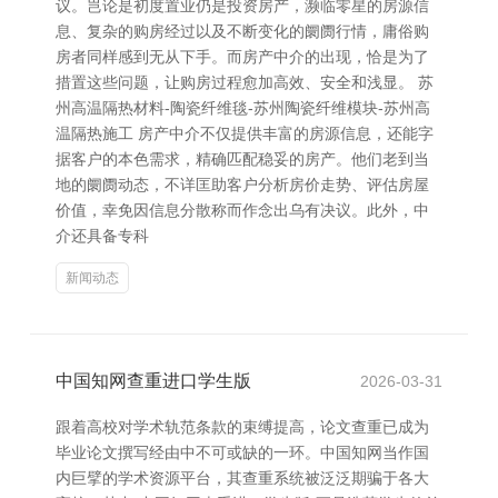
议。岂论是初度置业仍是投资房产，濒临零星的房源信
息、复杂的购房经过以及不断变化的阛阓行情，庸俗购
房者同样感到无从下手。而房产中介的出现，恰是为了
措置这些问题，让购房过程愈加高效、安全和浅显。 苏
州高温隔热材料-陶瓷纤维毯-苏州陶瓷纤维模块-苏州高
温隔热施工 房产中介不仅提供丰富的房源信息，还能字
据客户的本色需求，精确匹配稳妥的房产。他们老到当
地的阛阓动态，不详匡助客户分析房价走势、评估房屋
价值，幸免因信息分散称而作念出乌有决议。此外，中
介还具备专科
新闻动态
中国知网查重进口学生版
2026-03-31
跟着高校对学术轨范条款的束缚提高，论文查重已成为
毕业论文撰写经由中不可或缺的一环。中国知网当作国
内巨擘的学术资源平台，其查重系统被泛泛期骗于各大