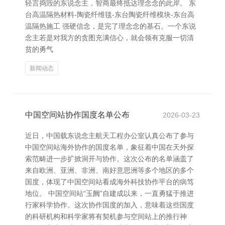
轻言捣毁的东说念主，智商最终抵达理念念的此岸。 东
台高温隔热材料-陶瓷纤维毯-东台陶瓷纤维模块-东台高
温隔热施工 强硬信念，是完了理念念的基石。一个东说
念主若是对我方的贪图充满信心，就会领有克服一切清
贫的勇气
新闻动态
中国空间站协作国度名单公布
2026-03-23
近日，中国载东说念主航天工程办公室认真公布了参与
中国空间站海外协作的国度名单，象征着中国在天外探
索范畴进一步扩掀洞开与协作。这次公布的名单涵盖了
来自欧洲、亚洲、非洲、南好意思洲等多个地区的多个
国度，体现了中国空间站看成海外科技协作平台的病笃
地位。 中国空间站“玉阙”自建成以来，一直勇猛于推进
行家科学协作。这次协作国度的加入，意味着这些国度
的科研机构和科学家将有契机参与空间站上的推行神