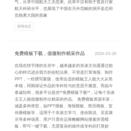
气，分享中国航天工夫恶果。此举不仅有助于普及行家
航天科研水平，也展现了中国在天外范畴的洞开姿态和
负拖累大国的形象
新闻动态
免费模板下载，倨傲制作精采作品
2026-03-20
在现在快节律的生存中，越来越多的东谈主但愿通过粗
心的样式进步我方的创犯法果。不管是打算海报、制作
PPT，一经撰写案牍，使用合适的模板王人能大大从简
本领，同期保证作品的专科性与好意思不雅度。而如今
泰诚怡和，很多平台提供**免费模板下载**，让每个东谈
主王人能倨傲制作出精采的作品。 免费模板资源丰富，
涵盖多种类型，如PPT模板、海报模板、简历模板、宣
传册模板等，适用于个东谈主学习、使命陈说、买卖展
示等多种场景。用户只需在运筹帷幄网站搜索所需模
板，即可一键下载，无需复杂的操作或专科的打算妙