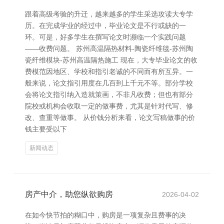
跟着高级考验的升迁，越来越多的学生采选攻读大专学
历。在完成学业的经过中，毕业论文是不行或缺的一
环。可是，好多学生在撰写论文时濒临一个实践问题
——收费问题。 苏州高温隔热材料-陶瓷纤维毯-苏州陶
瓷纤维模块-苏州高温隔热施工 现在，大专毕业论文的收
费模范因地区、学校和指引老诚的不同而有所互异。一
般来说，论文指引用度在几百到上千元不等。部分学校
会将论文指引纳入造就策画，不非凡收费；但也有部分
院校或机构会收取一定的做事费，尤其是针对代写、修
改、查重等做事。 从价钱分析来看，论文写稿做事的价
钱主要受以下
新闻动态
房产中介，助您纵欲购房
2026-04-02
在如今快节拍的糊口中，购房是一项复杂且费事的决