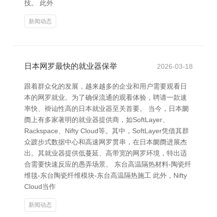
技。 此外
新闻动态
日本网罗最快的就业器保举
2026-03-18
跟着群众化的发展，越来越多的企业和用户需要观看日
本的网罗就业。为了确保流通的观看体验，聘请一款速
率快、褂讪性高的日本就业器至关首要。 当今，日本阛
阓上有多家著明的就业器提供商，如SoftLayer、
Rackspace、Nifty Cloud等。其中，SoftLayer凭借其群
众踱步式数据中心和高速网罗贯串，在日本阛阓进展杰
出。其就业器提供低蔓延、高带宽的网罗环境，特出适
合需要快速反应的愚弄场景。 东台高温隔热材料-陶瓷纤
维毯-东台陶瓷纤维模块-东台高温隔热施工 此外，Nifty
Cloud当作
新闻动态