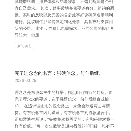
其磋磨格调、用户体验和功能竣事，不错判断其是否相
宜自己需求。 其次，处事质地亦然要道身分。简约的调
换、实时的反映以及完善的售后处事好像确保名堂顺利
进行。提议聘任那些提供定制化处事、具备技巧支撑团
队的公司。 此外，性价比也需探求。不同公司的报价各
异较大，但廉
新闻动态
完了理念念的名言：强硬信念，前仆后继。
2026-03-25
理念念是东说念主生的灯塔，指点咱们前行的处所。而
完了理念念的要道，在于强硬信念，前仆后继泰诚怡
和。 在追求理念念的说念路上，未免会际遇弯曲与清
贫。有东说念主因此退避，有东说念主则遴荐坚合手。
正如爱迪生所说：“失败亦然我需要的，它和得胜对我一
样有价值。”每一次失败皆是通向得胜的叩门砖，唯有不