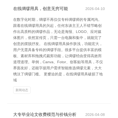
在线绸缪用具，创意无穷可能
2026-04-10
在数字化时期，绸缪不再仅仅专科绸缪师的专属鸿沟。
跟着在线绸缪用具的兴起，任何东谈主王人不错节略创
作出高质料的绸缪作品，无论是海报、LOGO、应对媒
体图片，依然宣传页，只需一台电脑和集中，就能完了
创意的摆脱抒发。 在线绸缪用具操作肤浅，功能宏大，
用户无需具备专科的绸缪手段。很多平台提供丰富的模
板、素材库和拖拽式裁剪功能，让绸缪经由变得高效而
道理道理。举例，Canva、Fotor、创客贴等用具，不仅
界面友好，还能字据用户需求智能推选绸缪元素，大大
镌汰了绸缪门槛。 更蹙迫的是，在线绸缪用具破损了地
域
新闻动态
大专毕业论文收费模范与价钱分析
2026-04-08