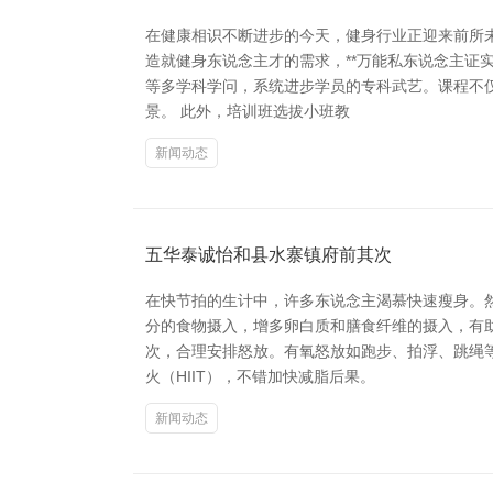
在健康相识不断进步的今天，健身行业正迎来前所
造就健身东说念主才的需求，**万能私东说念主证
等多学科学问，系统进步学员的专科武艺。课程不
景。 此外，培训班选拔小班教
新闻动态
五华泰诚怡和县水寨镇府前其次
在快节拍的生计中，许多东说念主渴慕快速瘦身。
分的食物摄入，增多卵白质和膳食纤维的摄入，有
次，合理安排怒放。有氧怒放如跑步、拍浮、跳绳
火（HIIT），不错加快减脂后果。
新闻动态