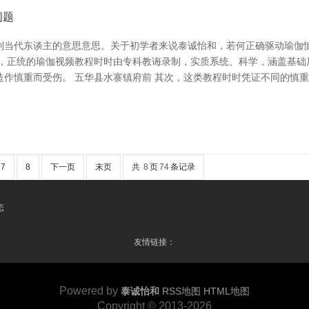
问题
到当代东谈主的意思意思。关于初学者来说泰诚怡和，若何正确驱动瑜伽慎
最初，正统的瑜伽视频教程时时由专科教诲录制，实质系统、科学，涵盖基
造作慎重而受伤。 五华县水寨镇府前 其次，这类教程时时凭证不同的慎
7
8
下一页
末页
共
8
页
74
条记录
态
友情链接：
Powered by
泰诚怡和
RSS地图
HTML地图
Copyright
© 2013-2026