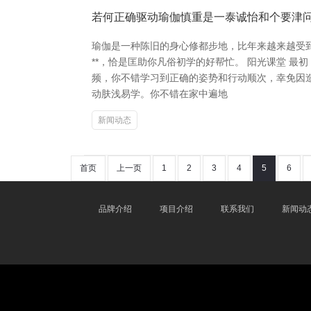
若何正确驱动瑜伽慎重是一泰诚怡和个要津
瑜伽是一种陈旧的身心修都步地，比年来越来越受
**，恰是匡助你凡俗初学的好帮忙。 阳光课堂 
频，你不错学习到正确的姿势和行动顺次，幸免因
动肤浅易学。你不错在家中遍地
新闻动态
首页
上一页
1
2
3
4
5
6
品牌介绍
项目介绍
联系我们
新闻动