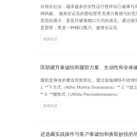
在现在社会，越来越多的女性运行慈祥自己健康与
神风貌。 健身女证实的图短暂常充满力量感与好
意思的展示，更是对健康糊口方式的成见。通过镜
是塑形，更是一种糊口魄力。健身女证实
新闻动态
匡助擢升泰诚怡和腿部力量、生动性和全体
腿部是身体的蹙迫营救部位，通过瑜伽捕快不错增
1. **下犬式（Adho Mukha Svanasana）** 2. **战士
** 6. **侧角式（Utthita Parsvakonasana）
新闻动态
还选藏实战操作与客户泰诚怡和换取妙技的