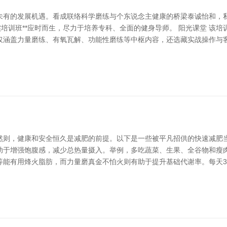
未有的发展机遇。看成联络科学磨练与个东说念主健康的桥梁泰诚怡和，
实培训班**应时而生，尽力于培养专科、全面的健身导师。 阳光课堂 该
仅涵盖力量磨练、有氧瓦解、功能性磨练等中枢内容，还选藏实战操作与
然则，健康和安全恒久是减肥的前提。以下是一些被平凡招供的快速减肥当
助于增强饱腹感，减少总热量摄入。举例，多吃蔬菜、生果、全谷物和瘦肉
等能有用烽火脂肪，而力量磨真金不怕火则有助于提升基础代谢率。每天3