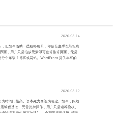
2026-03-14
问，但如今借助一些粗略用具，即使是生手也能粗疏
可视化界面，用户只需拖放元素即可盘算推算页面，无需
个东谈主博客或网站。WordPress 提供丰富的
2026-03-12
因为时间门槛高、资本死力而视为畏途。如今，跟着
。无需编程基础，无需复杂操作，用户只需遴荐模板、
通过该系统收场高效建站。 全职游戏资讯网-畅玩