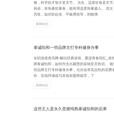
够，科学的才智才是关节。 当先，适度饮食是关
风俗，幸免暴饮暴食，能有用适度热量摄入。 其
历练，如伏卧起坐、平板撑抓等，则能增
新闻动态
泰诚怡和一些品牌主打专科健身办事
全职游戏资讯网-畅玩经典游戏，重温青春回忆_游
牌泰诚怡和，如何作念出颖慧的采纳至关热切。 
些品牌主打专科健身办事，允洽追求高品性的花费
价、实地拜谒或与其他加盟商疏导，了
新闻动态
这些王人是永久坚握纯熟泰诚怡和的后果