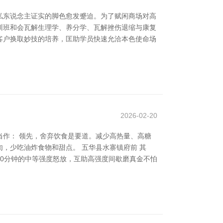
私东说念主证实的脚色愈发蹙迫。为了赋闲商场对高
培训班和会瓦解生理学、养分学、瓦解挫伤退缩与康复
客户换取妙技的培养，匡助学员快速允洽本色使命场
2026-02-20
作： 领先，舍弃饮食是要道。减少高热量、高糖
，少吃油炸食物和甜点。 五华县水寨镇府前 其
0分钟的中等强度怒放，互助高强度间歇磨真金不怕