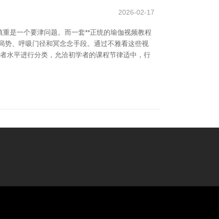
2026-02-17
重是一个要津问题。而一套**正统的瑜伽视频教程
础局势、呼吸门径和冥念念手段。通过不雅看这些视
重者水平进行分类，允洽初学者的课程节律适中，行