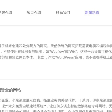
品牌介绍
项目介绍
联系我们
新闻动态
过手机来创建和处分我方的网页。天然传统的网页拓荒需要电脑和编程学
不错使用在线网页剪辑器，如“Webflow”或“Wix”。这些平台提供
和预览网页本体。 其次，诈欺“WordPress”应用，也不错在手机上处分
能皆全的网站
为企业、个东谈主展示自我、拓展业务的关键花样。干系词，许多东谈主
一款**永久免费自助建站系统**，让任何东谈主都能放浪搭建专科网站
雅且功能皆全的网站。无论是个东谈主博客、企业官网仍是电商店铺，都能