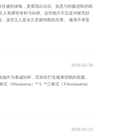
有壮健的体魄，更展现出自信、执意与积极进取的精
王人表露馅专科与自律。这些相片不仅是对躯壳好
，这些王人是永久坚握纯熟的后果。 健身不单是
2026-02-28
瑜伽作为泰诚怡和，匡助你打造健康强韧的双腿。
**树式（Vrksasana）** 5. **三角式（Trikonasana）
2026-02-22