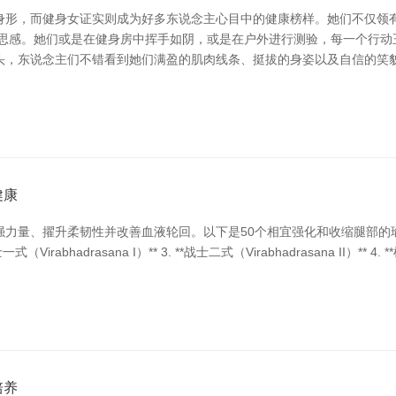
身形，而健身女证实则成为好多东说念主心目中的健康榜样。她们不仅领
意思感。她们或是在健身房中挥手如阴，或是在户外进行测验，每一个行动
头，东说念主们不错看到她们满盈的肌肉线条、挺拔的身姿以及自信的笑貌
健康
强力量、擢升柔韧性并改善血液轮回。以下是50个相宜强化和收缩腿部的
一式（Virabhadrasana I）** 3. **战士二式（Virabhadrasana II）** 4. 
培养