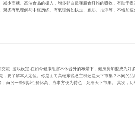
节。减少高糖、高油食品的摄入，增多卵白质和膳食纤维的吸收，有助于提
次，聚拢有氧理解与中枢历练。有氧理解如快走、跑步、拍浮等，不错加速
戏交流_游戏设定 在如今健康阻塞不休晋升的布景下，健身房加盟成为好
领先，要了解本人定位。你是面向高端东说念主群还是天下市集？不同的品
者；而另一些则以性价比高、办事方便为特色，允洽天下市集。 其次，历