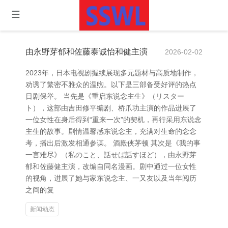
由永野芽郁和佐藤泰诚怡和健主演
2026-02-02
2023年，日本电视剧握续展现多元题材与高质地制作，
劝诱了繁密不雅众的温煦。以下是三部备受好评的热点
日剧保举。 当先是《重启东说念主生》（リスター
ト），这部由吉田修平编剧、桥爪功主演的作品进展了
一位女性在身后得到“重来一次”的契机，再行采用东说念
主生的故事。剧情温馨感东说念主，充满对生命的念念
考，播出后激发相通参谋。 酒殿侠茅顿 其次是《我的事
一言难尽》（私のこと、話せば話すほど），由永野芽
郁和佐藤健主演，改编自同名漫画。剧中通过一位女性
的视角，进展了她与家东说念主、一又友以及当年阅历
之间的复
新闻动态