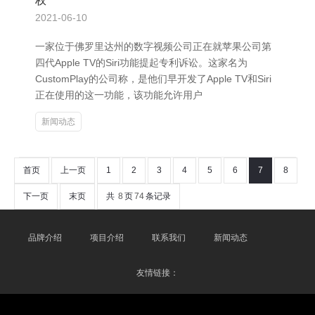
权
2021-06-10
一家位于佛罗里达州的数字视频公司正在就苹果公司第
四代Apple TV的Siri功能提起专利诉讼。这家名为
CustomPlay的公司称，是他们早开发了Apple TV和Siri
正在使用的这一功能，该功能允许用户
新闻动态
首页
上一页
1
2
3
4
5
6
7
8
下一页
末页
共
8
页
74
条记录
品牌介绍
项目介绍
联系我们
新闻动态
友情链接：