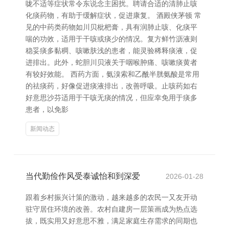
咙不适等症状常令东说念主困扰。聘请合适的清肺止咳
化痰药物，有助于缓解症状，促进康复。 酒殿侠茅顿 常
见的中药类药物如川贝枇杷膏，具有润肺止咳、化痰平
喘的功效，适用于干咳或痰少的情况。复方鲜竹沥液则
稳妥痰多黏稠、咳嗽肤浅的患者，能灵验稀释痰液，促
进排出。此外，蛇胆川贝液关于咽喉肿痛、咳嗽痰黄者
有较好效能。 西药方面，氨溴索和乙酰半胱氨酸是常用
的祛痰药，好像促进痰液排出，改善呼吸。止咳药如右
好意思沙芬适用于干咳无痰的情况，但应幸免用于痰多
患者，以免影
新闻动态
当代勤俭作风受泰诚怡和到深爱
2026-01-28
跟着乡村振兴计策的激动，越来越多的农民一又友开动
驻守居住环境的改善。农村自建房一层策画成为热点选
拔，既实用又好意思不雅，满足家庭生存需求的同期也