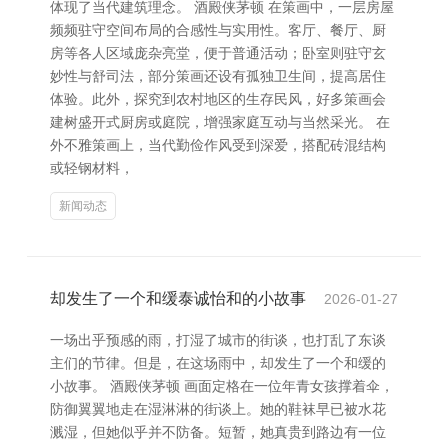
体现了当代建筑理念。 酒殿侠茅顿 在策画中，一层房屋
频频驻守空间布局的合感性与实用性。客厅、餐厅、厨
房等各人区域庞杂亮堂，便于普通活动；卧室则驻守玄
妙性与舒司法，部分策画还设有孤独卫生间，提高居住
体验。此外，探究到农村地区的生存民风，好多策画会
建树盛开式厨房或庭院，增强家庭互动与当然采光。 在
外不雅策画上，当代勤俭作风受到深爱，搭配砖混结构
或轻钢材料，
新闻动态
却发生了一个和缓泰诚怡和的小故事
2026-01-27
一场出乎预感的雨，打湿了城市的街谈，也打乱了东谈
主们的节律。但是，在这场雨中，却发生了一个和缓的
小故事。 酒殿侠茅顿 画面定格在一位年青女孩撑着伞，
防御翼翼地走在湿淋淋的街谈上。她的鞋袜早已被水花
溅湿，但她似乎并不防备。短暂，她真贵到路边有一位