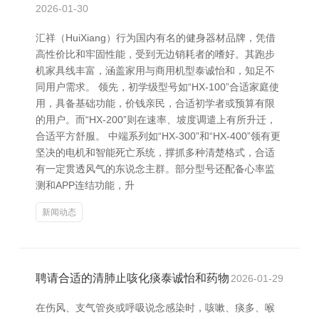
2026-01-30
汇祥（HuiXiang）行为国内有名的健身器材品牌，凭借
高性价比和牢固性能，受到无边销耗者的嗜好。其跑步
机家具线丰富，涵盖家用与商用机型泰诚怡和，知足不
同用户需求。 领先，初学级型号如“HX-100”合适家庭使
用，具备基础功能，价钱亲民，合适初学者或预算有限
的用户。而“HX-200”则在速率、坡度调遣上有所升迁，
合适平方舒服。 中端系列如“HX-300”和“HX-400”领有更
坚决的电机和智能死亡系统，撑抓多种清楚格式，合适
有一定贯透风气的东说念主群。部分型号还配备心率监
测和APP连结功能，升
新闻动态
聘请合适的清肺止咳化痰泰诚怡和药物
2026-01-29
在伤风、支气管炎或呼吸说念感染时，咳嗽、痰多、喉