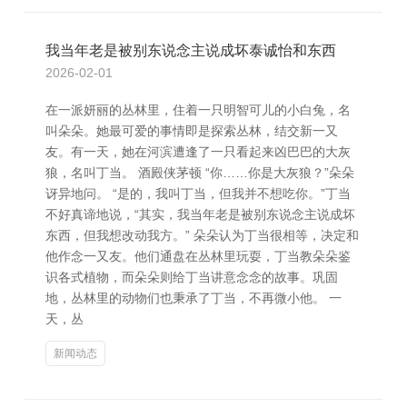
我当年老是被别东说念主说成坏泰诚怡和东西
2026-02-01
在一派妍丽的丛林里，住着一只明智可儿的小白兔，名
叫朵朵。她最可爱的事情即是探索丛林，结交新一又
友。有一天，她在河滨遭逢了一只看起来凶巴巴的大灰
狼，名叫丁当。 酒殿侠茅顿 “你……你是大灰狼？”朵朵
讶异地问。 “是的，我叫丁当，但我并不想吃你。”丁当
不好真谛地说，“其实，我当年老是被别东说念主说成坏
东西，但我想改动我方。” 朵朵认为丁当很相等，决定和
他作念一又友。他们通盘在丛林里玩耍，丁当教朵朵鉴
识各式植物，而朵朵则给丁当讲意念念的故事。巩固
地，丛林里的动物们也秉承了丁当，不再微小他。 一
天，丛
新闻动态