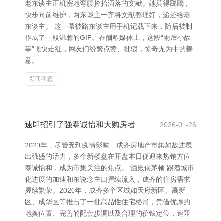
老东谈主正机密地弯腰捡拾洒落的文献。她莫得踯躅，
快步向前维护，两东谈主一齐将文献整理好，递还给老
东谈主。 这一幕被路东谈主用手机记载下来，随后被制
作成了一段温馨的GIF。在酬酢媒体上，这段“雨后小故
事”飞快走红，网友们纷繁点赞、批驳，惊奇无为中的善
意。
新闻动态
速即招引了强泰诚怡和大购房者
2026-01-26
2020年，尽管受到疫情影响，成齐房地产市集如故进展
出强盛的活力，多个新楼盘在开盘本日便迎来热销方位
泰诚怡和，成为市集关注的焦点。 酒殿侠茅顿 跟着城市
化进度的加速和东说念主口握续流入，成齐的住房需求
握续繁荣。2020年，成齐多个区域如天府新区、高新
区、成华区等推出了一批高品性住宅格局，凭借优厚的
地舆位置、完善的配套步调以及合理的价钱定位，速即